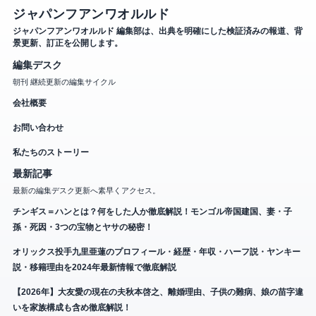
ジャパンフアンワオルルド
ジャパンフアンワオルルド 編集部は、出典を明確にした検証済みの報道、背
景更新、訂正を公開します。
編集デスク
朝刊 継続更新の編集サイクル
会社概要
お問い合わせ
私たちのストーリー
最新記事
最新の編集デスク更新へ素早くアクセス。
チンギス＝ハンとは？何をした人か徹底解説！モンゴル帝国建国、妻・子
孫・死因・3つの宝物とヤサの秘密！
オリックス投手九里亜蓮のプロフィール・経歴・年収・ハーフ説・ヤンキー
説・移籍理由を2024年最新情報で徹底解説
【2026年】大友愛の現在の夫秋本啓之、離婚理由、子供の難病、娘の苗字違
いを家族構成も含め徹底解説！