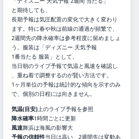
「ディズニー 天気予報 2週間 当たる」
と期待しても、
長期予報は気圧配置の変化で大きく変わり
ます。特に春や秋は前線の通過が頻繁で、
2週間先の降水確率は参考程度に留めましょ
う。服装は「ディズニー 天気予報
1番当たる 服装」として、
当日朝のライブ予報で気温と風速を確認し
、重ね着で調整するのが賢い方法です。
1ヶ月単位の予報は統計的な傾向を示すのみ
で、個別の日程には向きません。
気温(目安)
上のライブ予報を参照
降水確率
1時間ごとに更新
風速
舞浜は海風の影響大
予報の信頼性
当日は高い、2週間先は変動あ