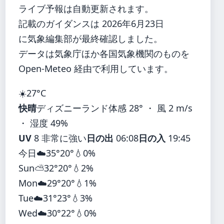
ライブ予報は自動更新されます。
記載のガイダンスは 2026年6月23日
に気象編集部が最終確認しました。
データは気象庁ほか各国気象機関のものを
Open-Meteo 経由で利用しています。
☀️
27°
C
快晴
ディズニーランド
体感 28° ・ 風 2 m/s
・ 湿度 49%
UV
8 非常に強い
日の出
06:08
日の入
19:45
今日
☁️
35°
20°
💧0%
Sun
⛅
32°
20°
💧2%
Mon
☁️
29°
20°
💧1%
Tue
☁️
31°
23°
💧3%
Wed
☁️
30°
22°
💧0%