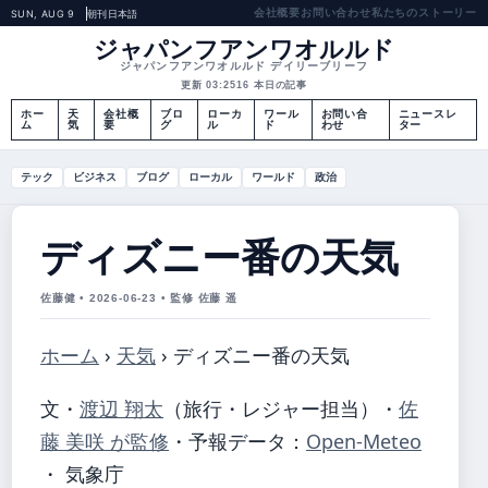
会社概要
お問い合わせ
私たちのストーリー
SUN, AUG 9
朝刊
日本語
ジャパンフアンワオルルド
ジャパンフアンワオルルド デイリーブリーフ
更新 03:25
16 本日の記事
ホー
天
会社概
ブロ
ローカ
ワール
お問い合
ニュースレ
ム
気
要
グ
ル
ド
わせ
ター
テック
ビジネス
ブログ
ローカル
ワールド
政治
ディズニー番の天気
佐藤健 • 2026-06-23 • 監修 佐藤 遥
ホーム
›
天気
›
ディズニー番の天気
文・
渡辺 翔太
（旅行・レジャー担当）
・
佐
藤 美咲 が監修
・
予報データ：
Open-Meteo
・ 気象庁