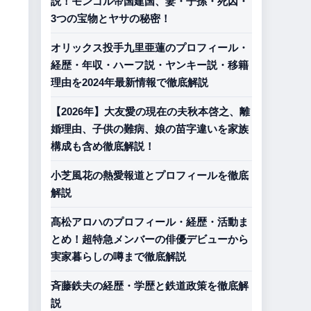
説！モンゴル帝国建国、妻・子孫・死因・
3つの宝物とヤサの秘密！
オリックス投手九里亜蓮のプロフィール・
経歴・年収・ハーフ説・ヤンキー説・移籍
理由を2024年最新情報で徹底解説
【2026年】大友愛の現在の夫秋本啓之、離
婚理由、子供の難病、娘の苗字違いを家族
構成も含め徹底解説！
小芝風花の熱愛報道とプロフィールを徹底
解説
髙松アロハのプロフィール・経歴・活動ま
とめ！超特急メンバーの俳優デビューから
実家暮らしの噂まで徹底解説
斉藤鉄夫の経歴・学歴と鉄道政策を徹底解
説