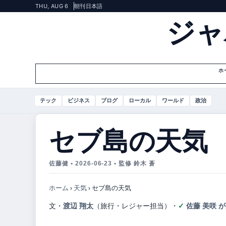
THU, AUG 6
朝刊
日本語
ジャ
ホ
テック
ビジネス
ブログ
ローカル
ワールド
政治
セブ島の天気
佐藤健 • 2026-06-23 • 監修 鈴木 蒼
ホーム
›
天気
›
セブ島の天気
文・
渡辺 翔太
（旅行・レジャー担当）
・
佐藤 美咲 