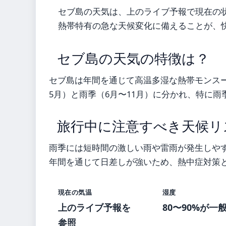
セブ島の天気は、上のライブ予報で現在の
熱帯特有の急な天候変化に備えることが、
セブ島の天気の特徴は？
セブ島は年間を通じて高温多湿な熱帯モンスーン
5月）と雨季（6月〜11月）に分かれ、特に
旅行中に注意すべき天候リ
雨季には短時間の激しい雨や雷雨が発生しや
年間を通じて日差しが強いため、熱中症対策
現在の気温
湿度
上のライブ予報を
80〜90%が一
参照