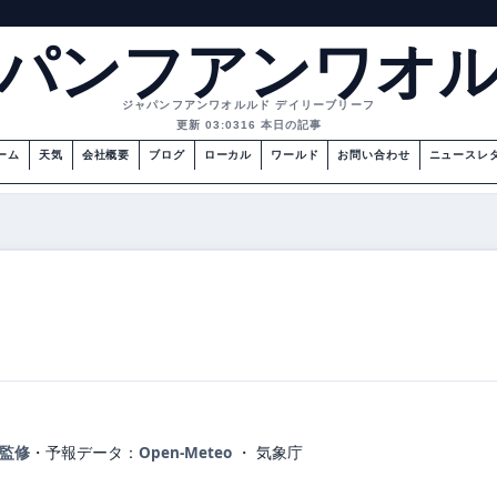
パンフアンワオ
ジャパンフアンワオルルド デイリーブリーフ
更新 03:03
16 本日の記事
ーム
天気
会社概要
ブログ
ローカル
ワールド
お問い合わせ
ニュースレ
が監修
・
予報データ：
Open-Meteo
・ 気象庁