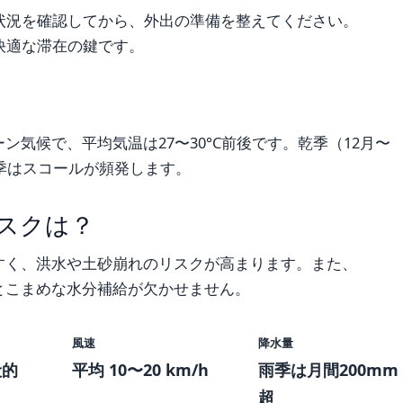
状況を確認してから、外出の準備を整えてください。
快適な滞在の鍵です。
気候で、平均気温は27〜30°C前後です。乾季（12月〜
雨季はスコールが頻発します。
スクは？
すく、洪水や土砂崩れのリスクが高まります。また、
とこまめな水分補給が欠かせません。
風速
降水量
般的
平均 10〜20 km/h
雨季は月間200mm
超