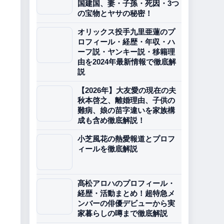
国建国、妻・子孫・死因・3つ
の宝物とヤサの秘密！
オリックス投手九里亜蓮のプ
ロフィール・経歴・年収・ハ
ーフ説・ヤンキー説・移籍理
由を2024年最新情報で徹底解
説
【2026年】大友愛の現在の夫
秋本啓之、離婚理由、子供の
難病、娘の苗字違いを家族構
成も含め徹底解説！
小芝風花の熱愛報道とプロフ
ィールを徹底解説
髙松アロハのプロフィール・
経歴・活動まとめ！超特急メ
ンバーの俳優デビューから実
家暮らしの噂まで徹底解説