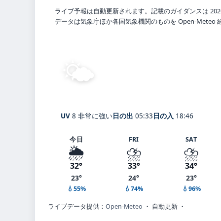
ライブ予報は自動更新されます。記載のガイダンスは 202
データは気象庁ほか各国気象機関のものを Open-Mete
🌤️
晴れ
29°
C
Sebu
体感 35° ・ 風 1 m/s ・
UV
8 非常に強い
日の出
05:33
日の入
18:46
今日
FRI
SAT
🌦️
⛈️
⛈️
32°
33°
34°
23°
24°
23°
💧55%
💧74%
💧96%
ライブデータ提供：
Open-Meteo
・ 自動更新 ・