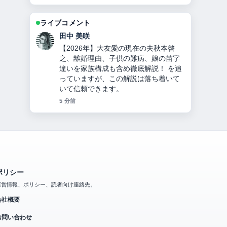
ライブコメント
中村 悠斗
チンギス＝ハンとは？何をした人か徹
底解説！モンゴル帝国建国、妻・子
孫・死因・3つの宝物とヤサの秘密！
の背景説明が助かります。ライブ更新
を続けてください。
7 分前
ポリシー
運営情報、ポリシー、読者向け連絡先。
会社概要
お問い合わせ