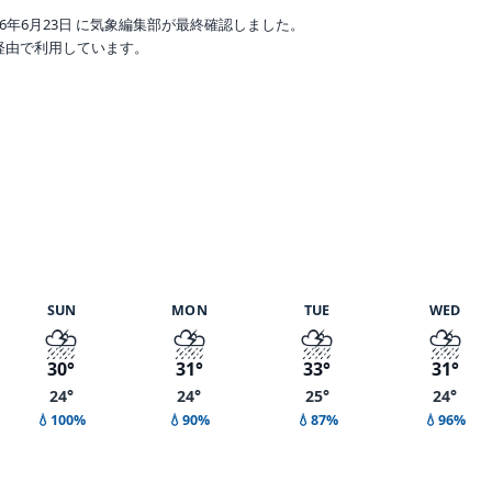
6年6月23日 に気象編集部が最終確認しました。
o 経由で利用しています。
 湿度 72%
SUN
MON
TUE
WED
⛈️
⛈️
⛈️
⛈️
30°
31°
33°
31°
24°
24°
25°
24°
💧100%
💧90%
💧87%
💧96%