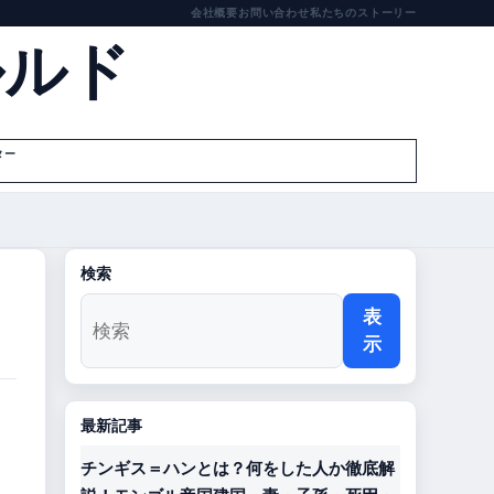
会社概要
お問い合わせ
私たちのストーリー
ルルド
ター
検索
表
示
最新記事
チンギス＝ハンとは？何をした人か徹底解