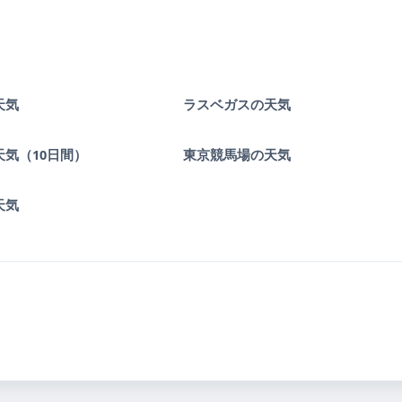
天気
ラスベガスの天気
天気（10日間）
東京競馬場の天気
天気