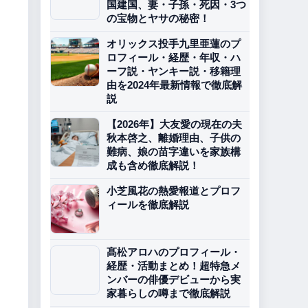
国建国、妻・子孫・死因・3つ
の宝物とヤサの秘密！
オリックス投手九里亜蓮のプ
ロフィール・経歴・年収・ハ
ーフ説・ヤンキー説・移籍理
由を2024年最新情報で徹底解
説
【2026年】大友愛の現在の夫
秋本啓之、離婚理由、子供の
難病、娘の苗字違いを家族構
成も含め徹底解説！
小芝風花の熱愛報道とプロフ
ィールを徹底解説
髙松アロハのプロフィール・
経歴・活動まとめ！超特急メ
ンバーの俳優デビューから実
家暮らしの噂まで徹底解説