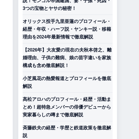
説！モンゴル帝国建国、妻・子孫・死因・
3つの宝物とヤサの秘密！
オリックス投手九里亜蓮のプロフィール・
経歴・年収・ハーフ説・ヤンキー説・移籍
理由を2024年最新情報で徹底解説
【2026年】大友愛の現在の夫秋本啓之、離
婚理由、子供の難病、娘の苗字違いを家族
構成も含め徹底解説！
小芝風花の熱愛報道とプロフィールを徹底
解説
髙松アロハのプロフィール・経歴・活動ま
とめ！超特急メンバーの俳優デビューから
実家暮らしの噂まで徹底解説
斉藤鉄夫の経歴・学歴と鉄道政策を徹底解
説