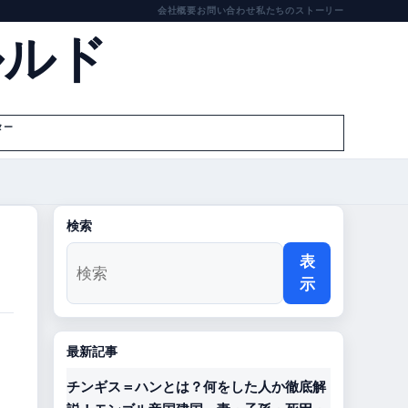
会社概要
お問い合わせ
私たちのストーリー
ルルド
ター
検索
表
示
最新記事
チンギス＝ハンとは？何をした人か徹底解