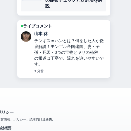
の症状チェックと対処法を解
説
ライブコメント
加藤 海斗
オリックス投手九里亜蓮のプロフィー
ル・経歴・年収・ハーフ説・ヤンキー
説・移籍理由を2024年最新情報で徹底
解説 周辺の検証がしっかりしていて安
心感があります。
5 分前
ポリシー
運営情報、ポリシー、読者向け連絡先。
会社概要