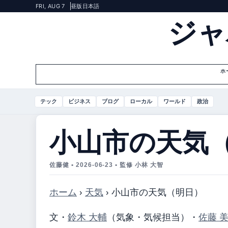
FRI, AUG 7
昼版
日本語
ジャ
ホ
テック
ビジネス
ブログ
ローカル
ワールド
政治
小山市の天気
佐藤健 • 2026-06-23 • 監修 小林 大智
ホーム
›
天気
›
小山市の天気（明日）
文・
鈴木 大輔
（気象・気候担当）
・
佐藤 