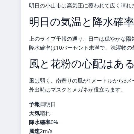
明日の小山市は高気圧に覆われて広く晴れ
明日の気温と降水確
上のライブ予報の通り、日中は穏やかな陽
降水確率は10パーセント未満で、洗濯物の
風と花粉の心配はあ
風は弱く、南寄りの風が1メートルから3
外出時はマスクとメガネが役立ちます。
予報日
明日
天気
晴れ
降水確率
0%
風速
2m/s