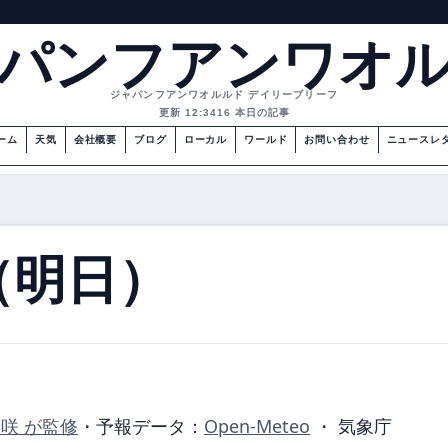
パンフアンワオ
ジャパンフアンワオルルド デイリーブリーフ
更新 12:34
16 本日の記事
ーム
天気
会社概要
ブログ
ローカル
ワールド
お問い合わせ
ニュースレ
（明日）
美咲 が監修
・
予報データ：
Open-Meteo
・ 気象庁