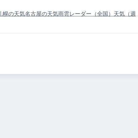
札幌の天気
名古屋の天気
雨雲レーダー（全国）
天気（週