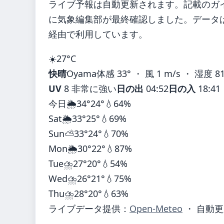
ライブ予報は自動更新されます。記載のガイダ
に気象編集部が最終確認しました。データは気
経由で利用しています。
☀️
27°
C
快晴
Oyama
体感 33° ・ 風 1 m/s ・ 湿度 8
UV
8 非常に強い
日の出
04:52
日の入
18:41
今日
🌦️
34°
24°
💧64%
Sat
🌦️
33°
25°
💧69%
Sun
⛅
33°
24°
💧70%
Mon
🌦️
30°
22°
💧87%
Tue
⛈️
27°
20°
💧54%
Wed
⛈️
26°
21°
💧75%
Thu
⛈️
28°
20°
💧63%
ライブデータ提供：
Open-Meteo
・ 自動更