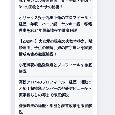
説！モンゴル帝国建国、妻・子孫・死因・
3つの宝物とヤサの秘密！
オリックス投手九里亜蓮のプロフィール・
経歴・年収・ハーフ説・ヤンキー説・移籍
理由を2024年最新情報で徹底解説
【2026年】大友愛の現在の夫秋本啓之、離
婚理由、子供の難病、娘の苗字違いを家族
構成も含め徹底解説！
小芝風花の熱愛報道とプロフィールを徹底
解説
髙松アロハのプロフィール・経歴・活動ま
とめ！超特急メンバーの俳優デビューから
実家暮らしの噂まで徹底解説
斉藤鉄夫の経歴・学歴と鉄道政策を徹底解
説