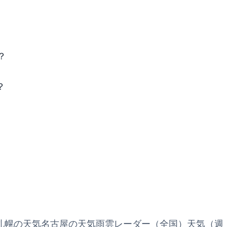
？
？
札幌の天気
名古屋の天気
雨雲レーダー（全国）
天気（週