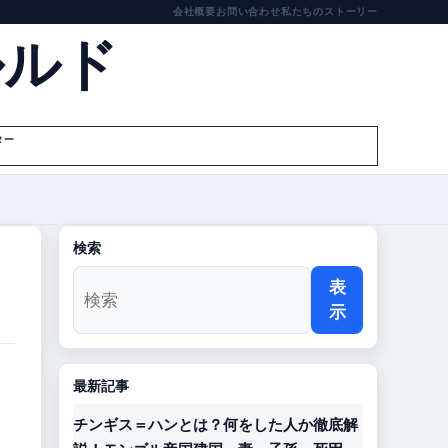
会社概要
お問い合わせ
私たちのストーリー
ルルド
ター
検索
表
示
最新記事
チンギス＝ハンとは？何をした人か徹底解