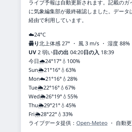
ライブ予報は自動更新されます。記載のガイダ
に気象編集部が最終確認しました。データは気
経由で利用しています。
☁️
24°
C
曇り
北上
体感 27° ・ 風 3 m/s ・ 湿度 88%
UV
2 弱い
日の出
04:20
日の入
18:39
今日
🌧️
24°
17°
💧100%
Sun
🌦️
21°
16°
💧63%
Mon
☁️
21°
16°
💧28%
Tue
🌦️
22°
16°
💧67%
Wed
🌦️
26°
19°
💧55%
Thu
🌦️
29°
21°
💧45%
Fri
🌦️
28°
22°
💧33%
ライブデータ提供：
Open-Meteo
・ 自動更