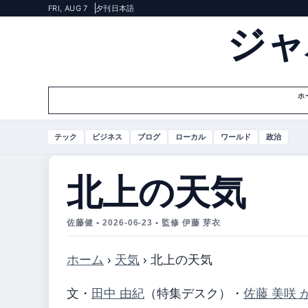
FRI, AUG 7
夕刊
日本語
ジャ
ホ
テック
ビジネス
ブログ
ローカル
ワールド
政治
北上の天気
佐藤健 • 2026-06-23 • 監修 伊藤 芽衣
ホーム
›
天気
›
北上の天気
文・
田中 由紀
（特集デスク）
・
佐藤 美咲 