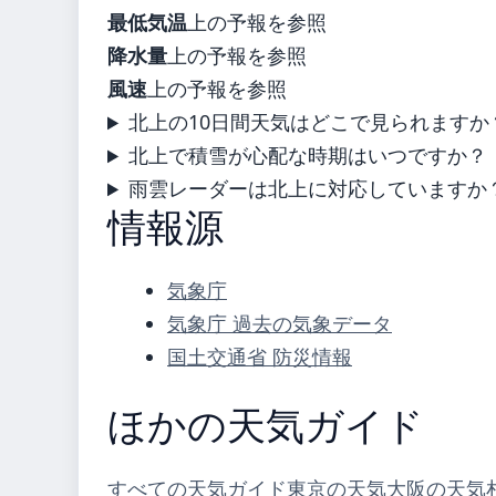
最低気温
上の予報を参照
降水量
上の予報を参照
風速
上の予報を参照
北上の10日間天気はどこで見られますか
北上で積雪が心配な時期はいつですか？
雨雲レーダーは北上に対応していますか
情報源
気象庁
気象庁 過去の気象データ
国土交通省 防災情報
ほかの天気ガイド
すべての天気ガイド
東京の天気
大阪の天気