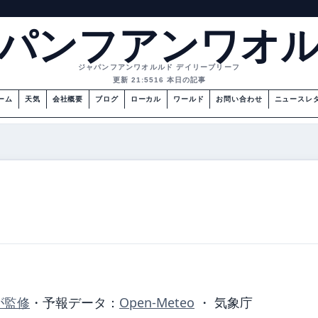
パンフアンワオ
ジャパンフアンワオルルド デイリーブリーフ
更新 21:55
16 本日の記事
ーム
天気
会社概要
ブログ
ローカル
ワールド
お問い合わせ
ニュースレ
が監修
・
予報データ：
Open-Meteo
・ 気象庁