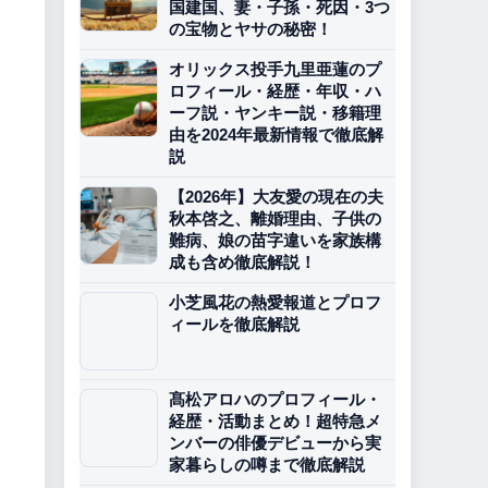
国建国、妻・子孫・死因・3つ
の宝物とヤサの秘密！
オリックス投手九里亜蓮のプ
ロフィール・経歴・年収・ハ
ーフ説・ヤンキー説・移籍理
由を2024年最新情報で徹底解
説
【2026年】大友愛の現在の夫
秋本啓之、離婚理由、子供の
難病、娘の苗字違いを家族構
成も含め徹底解説！
小芝風花の熱愛報道とプロフ
ィールを徹底解説
髙松アロハのプロフィール・
経歴・活動まとめ！超特急メ
ンバーの俳優デビューから実
家暮らしの噂まで徹底解説