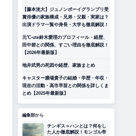
【藤本洸大】ジュノンボーイグランプリ受
賞俳優の家族構成・兄弟・父親・実家は？
出演ドラマ一覧や身長・大学も徹底解説！
元℃-ute鈴木愛理のプロフィール・経歴、
田中碧との関係、すごい理由を徹底解説！
【2026年最新版】
地井武男の死因や経歴、家族まとめ
キャスター膳場貴子の結婚・学歴・年収・
現在の活動・高市早苗との関係を詳しくま
とめ【2025年最新版】
編集部から
チンギス＝ハンとは？何をし
た人か徹底解説！モンゴル帝