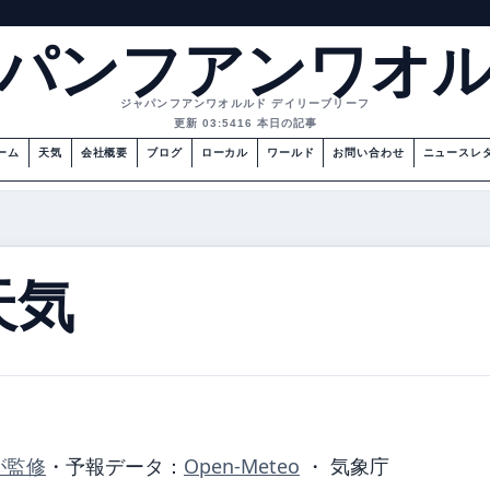
パンフアンワオ
ジャパンフアンワオルルド デイリーブリーフ
更新 03:54
16 本日の記事
ーム
天気
会社概要
ブログ
ローカル
ワールド
お問い合わせ
ニュースレ
天気
が監修
・
予報データ：
Open-Meteo
・ 気象庁