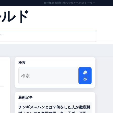
会社概要
お問い合わせ
私たちのストーリー
ルルド
ター
検索
表
示
最新記事
チンギス＝ハンとは？何をした人か徹底解