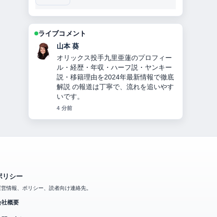
ライブコメント
加藤 海斗
【2026年】大友愛の現在の夫秋本啓
之、離婚理由、子供の難病、娘の苗字
違いを家族構成も含め徹底解説！ 周辺
の検証がしっかりしていて安心感があ
ります。
6 分前
ポリシー
運営情報、ポリシー、読者向け連絡先。
会社概要