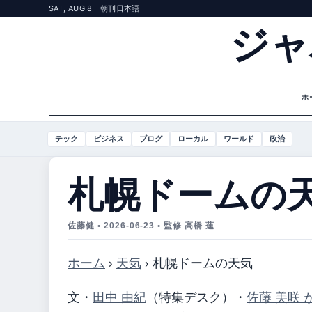
SAT, AUG 8
朝刊
日本語
ジャ
ホ
テック
ビジネス
ブログ
ローカル
ワールド
政治
札幌ドームの
佐藤健 • 2026-06-23 • 監修 高橋 蓮
ホーム
›
天気
›
札幌ドームの天気
文・
田中 由紀
（特集デスク）
・
佐藤 美咲 