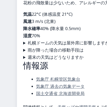
花粉の飛散量は少ないため、アレルギーの
気温
22°C (体感温度 21°C)
風速
3 m/s (北東)
降水確率
40% (降水量 0.5mm)
湿度
70%
札幌ドームの天気は屋外席に影響します
雨が降った場合の移動手段は
週末の天気はどうなりますか
情報源
気象庁 札幌管区気象台
気象庁 過去の気象データ
国土交通省 北海道開発局