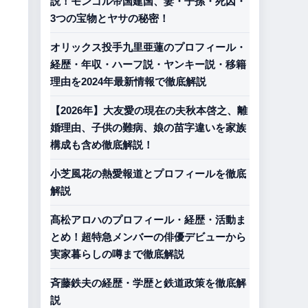
説！モンゴル帝国建国、妻・子孫・死因・
3つの宝物とヤサの秘密！
オリックス投手九里亜蓮のプロフィール・
経歴・年収・ハーフ説・ヤンキー説・移籍
理由を2024年最新情報で徹底解説
【2026年】大友愛の現在の夫秋本啓之、離
婚理由、子供の難病、娘の苗字違いを家族
構成も含め徹底解説！
小芝風花の熱愛報道とプロフィールを徹底
解説
髙松アロハのプロフィール・経歴・活動ま
とめ！超特急メンバーの俳優デビューから
実家暮らしの噂まで徹底解説
斉藤鉄夫の経歴・学歴と鉄道政策を徹底解
、
説