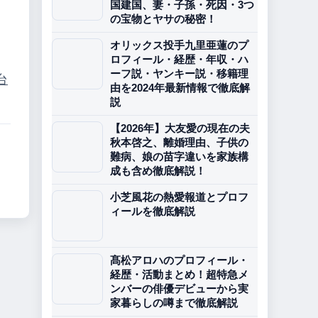
国建国、妻・子孫・死因・3つ
の宝物とヤサの秘密！
オリックス投手九里亜蓮のプ
ロフィール・経歴・年収・ハ
ーフ説・ヤンキー説・移籍理
台
由を2024年最新情報で徹底解
説
【2026年】大友愛の現在の夫
秋本啓之、離婚理由、子供の
難病、娘の苗字違いを家族構
成も含め徹底解説！
小芝風花の熱愛報道とプロフ
ィールを徹底解説
髙松アロハのプロフィール・
経歴・活動まとめ！超特急メ
ンバーの俳優デビューから実
家暮らしの噂まで徹底解説