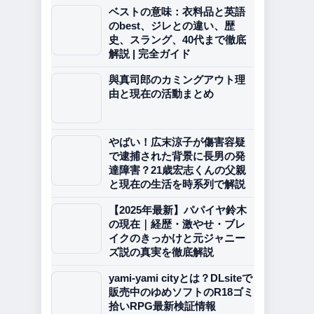
ベストの意味：衣料品と英語
のbest、ジレとの違い、歴
史、スラング、40代まで徹底
解説 | 完全ガイド
與真司郎のカミングアウト理
由と現在の活動まとめ
やばい！広末涼子が傷害容疑
で逮捕された背景に長男の発
達障害？21歳宏志くんの父親
と現在の生活を時系列で解説
【2025年最新】パパイヤ鈴木
の現在｜経歴・激やせ・ブレ
イクのきっかけと元ジャニー
ズ説の真実を徹底解説
yami-yami cityとは？DLsiteで
販売中のゆめソフトのR18ゴミ
拾いRPG最新検証情報