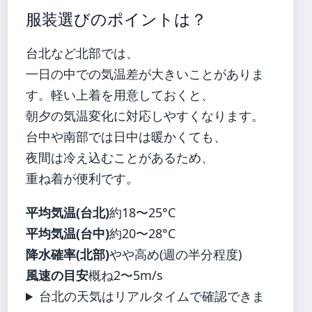
服装選びのポイントは？
台北など北部では、
一日の中での気温差が大きいことがありま
す。軽い上着を用意しておくと、
朝夕の気温変化に対応しやすくなります。
台中や南部では日中は暖かくても、
夜間は冷え込むことがあるため、
重ね着が便利です。
平均気温(台北)
約18〜25°C
平均気温(台中)
約20〜28°C
降水確率(北部)
やや高め(週の半分程度)
風速の目安
概ね2〜5m/s
台北の天気はリアルタイムで確認できま