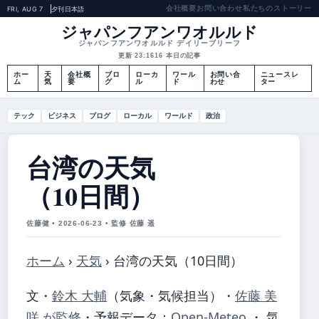
会社概要
お問い合わせ
私たちのストーリー
FRI, AUG 7
夕刊
日本語
ジャパンフアンワオルルド
ジャパンフアンワオルルド デイリーブリーフ
更新 23:16
16 本日の記事
ホー
天
会社概
ブロ
ローカ
ワール
お問い合
ニュースレ
ム
気
要
グ
ル
ド
わせ
ター
テック
ビジネス
ブログ
ローカル
ワールド
政治
台湾の天気
（10日間）
佐藤健 • 2026-06-23 • 監修 佐藤 遥
ホーム
›
天気
›
台湾の天気（10日間）
文・
鈴木 大輔
（気象・気候担当）
・
佐藤 美
咲 が監修
・
予報データ：
Open-Meteo
・ 気