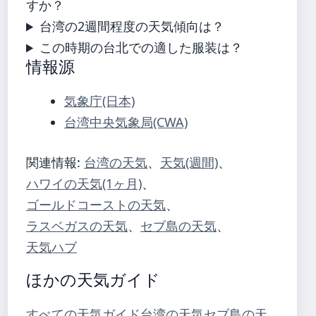
すか？
台湾の2週間程度の天気傾向は？
この時期の台北での適した服装は？
情報源
気象庁(日本)
台湾中央気象局(CWA)
関連情報:
台湾の天気
、
天気(週間)
、
ハワイの天気(1ヶ月)
、
ゴールドコーストの天気
、
ラスベガスの天気
、
セブ島の天気
、
天気ハブ
ほかの天気ガイド
すべての天気ガイド
台湾の天気
セブ島の天