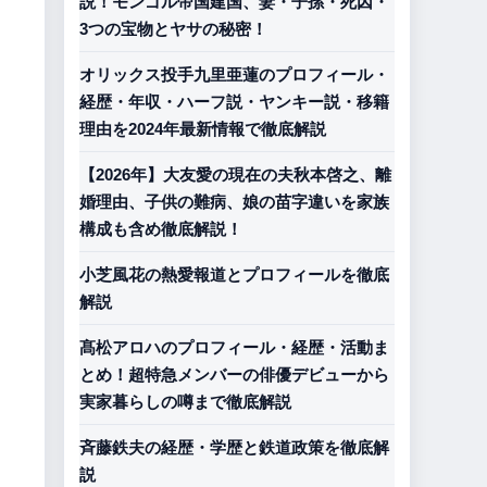
説！モンゴル帝国建国、妻・子孫・死因・
3つの宝物とヤサの秘密！
オリックス投手九里亜蓮のプロフィール・
経歴・年収・ハーフ説・ヤンキー説・移籍
理由を2024年最新情報で徹底解説
【2026年】大友愛の現在の夫秋本啓之、離
婚理由、子供の難病、娘の苗字違いを家族
構成も含め徹底解説！
小芝風花の熱愛報道とプロフィールを徹底
解説
髙松アロハのプロフィール・経歴・活動ま
とめ！超特急メンバーの俳優デビューから
実家暮らしの噂まで徹底解説
斉藤鉄夫の経歴・学歴と鉄道政策を徹底解
説