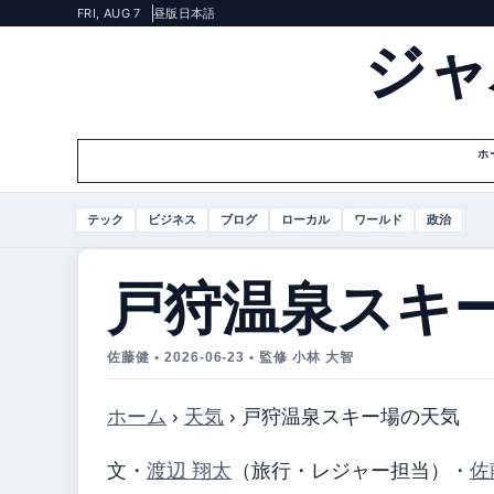
FRI, AUG 7
昼版
日本語
ジャ
ホ
テック
ビジネス
ブログ
ローカル
ワールド
政治
戸狩温泉スキ
佐藤健 • 2026-06-23 • 監修 小林 大智
ホーム
›
天気
›
戸狩温泉スキー場の天気
文・
渡辺 翔太
（旅行・レジャー担当）
・
佐