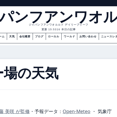
パンフアンワオ
ジャパンフアンワオルルド デイリーブリーフ
更新 15:53
16 本日の記事
ーム
天気
会社概要
ブログ
ローカル
ワールド
お問い合わせ
ニュースレ
ー場の天気
藤 美咲 が監修
・
予報データ：
Open-Meteo
・ 気象庁