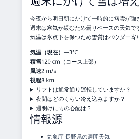
週末にかけて雪は増
今夜から明日朝にかけて一時的に雪雲が強ま
週末は寒気が緩むため曇りベースの天気で
気温は氷点下を保つため雪質はパウダー寄
気温（現在）
―3℃
積雪
120 cm（コース上部）
風速
2 m/s
視程
8 km
リフトは通常通り運転していますか？
夜間はどのくらい冷え込みますか？
週明けに雨の心配は？
情報源
気象庁 長野県の週間天気