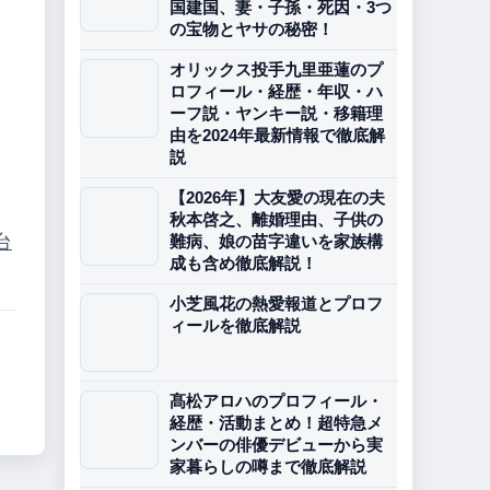
国建国、妻・子孫・死因・3つ
の宝物とヤサの秘密！
オリックス投手九里亜蓮のプ
ロフィール・経歴・年収・ハ
ーフ説・ヤンキー説・移籍理
由を2024年最新情報で徹底解
説
【2026年】大友愛の現在の夫
秋本啓之、離婚理由、子供の
台
難病、娘の苗字違いを家族構
成も含め徹底解説！
小芝風花の熱愛報道とプロフ
ィールを徹底解説
髙松アロハのプロフィール・
経歴・活動まとめ！超特急メ
ンバーの俳優デビューから実
家暮らしの噂まで徹底解説