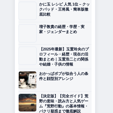
かに玉 レシピ 人気 1位 – クッ
クパッド・王将風・簡単版徹
底比較
増子敦貴の経歴・学歴・実
家・ジェンダーまとめ
【2025年最新】玉置玲央のプ
ロフィール・経歴・現在の活
動まとめ｜玉置浩二との関係
や結婚・子供の情報
おかっぱボブが似合う人の条
件と顔型別アレンジ
【決定版】【完全ガイド】荒
野の意味・読み方と人気ゲー
ム『荒野行動』の基本情報・
パクリ疑惑まで徹底解説