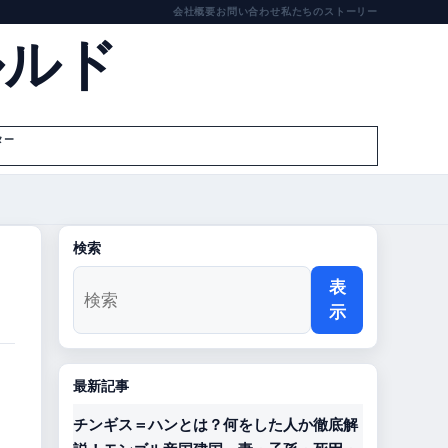
会社概要
お問い合わせ
私たちのストーリー
ルルド
ター
検索
表
示
最新記事
チンギス＝ハンとは？何をした人か徹底解